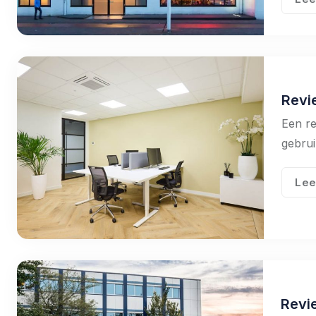
Revi
Een re
gebrui
Lee
Revi