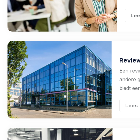
Lee
Review
Een revi
andere g
biedt ee
Lees