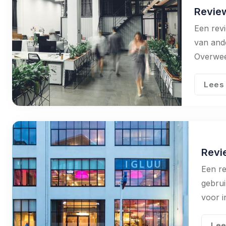
Revie
Een rev
van and
Overweeg
Lees
Revi
Een re
gebrui
voor i
Lee