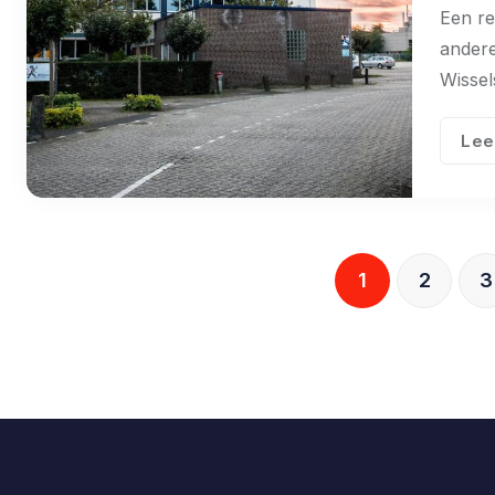
Een re
andere
Wissel
Lee
1
2
3