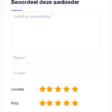
Beoordeel deze aanbieder
1
2
3
4
5
Locatie
1
2
3
4
5
Prijs